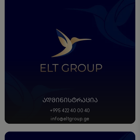
ᲐᲓᲛᲘᲜᲘᲡᲢᲠᲐᲪᲘᲐ
+995 422 40 00 40
info@eltgroup.ge