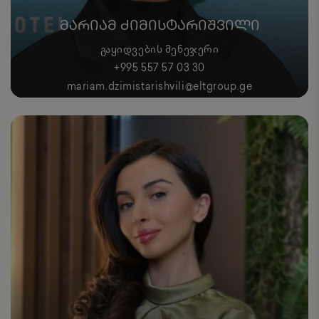
ᲛᲐᲠᲘᲐᲛ ᲫᲘᲛᲘᲡᲢᲐᲠᲘᲨᲕᲘᲚᲘ
ᲒᲐᲧᲘᲓᲕᲔᲑᲘᲡ ᲛᲔᲜᲔᲯᲔᲠᲘ
+995 557 57 03 30
mariam.dzimistarishvili@eltgroup.ge