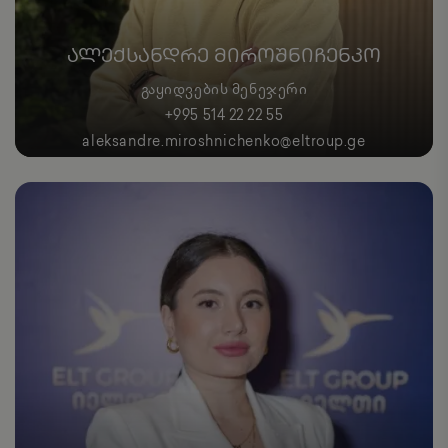
ᲐᲚᲔᲥᲡᲐᲜᲓᲠᲔ ᲛᲘᲠᲝᲨᲜᲘᲩᲔᲜᲙᲝ
ᲒᲐᲧᲘᲓᲕᲔᲑᲘᲡ ᲛᲔᲜᲔᲯᲔᲠᲘ
+995 514 22 22 55
aleksandre.miroshnichenko@eltroup.ge