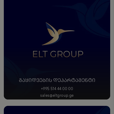
ᲒᲐᲧᲘᲓᲕᲔᲑᲘᲡ ᲓᲔᲞᲐᲠᲢᲐᲛᲔᲜᲢᲘ
+995 514 44 00 00
sales@eltgroup.ge