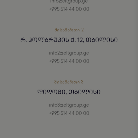
info@eltgroup.ge
+995 514 44 00 00
ᲛᲘᲡᲐᲛᲐᲠᲗᲘ 2
Რ. ᲰᲝᲚᲑᲠᲣᲙᲘᲡ Ქ. 12, ᲗᲑᲘᲚᲘᲡᲘ
info2@eltgroup.ge
+995 514 44 00 00
ᲛᲘᲡᲐᲛᲐᲠᲗᲘ 3
ᲓᲘᲦᲝᲛᲘ, ᲗᲑᲘᲚᲘᲡᲘ
info3@eltgroup.ge
+995 514 44 00 00