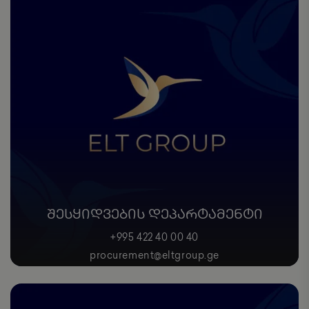
ᲨᲔᲡᲧᲘᲓᲕᲔᲑᲘᲡ ᲓᲔᲞᲐᲠᲢᲐᲛᲔᲜᲢᲘ
+995 422 40 00 40
procurement@eltgroup.ge