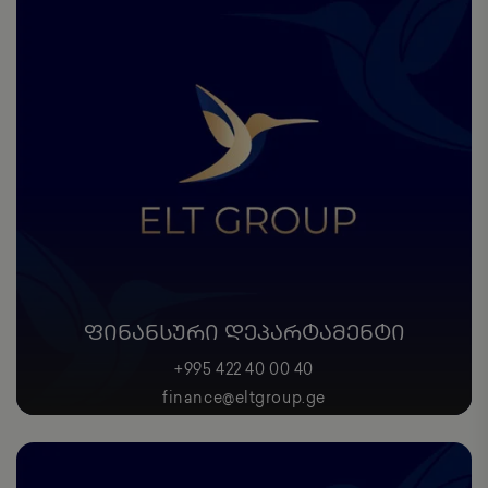
ᲤᲘᲜᲐᲜᲡᲣᲠᲘ ᲓᲔᲞᲐᲠᲢᲐᲛᲔᲜᲢᲘ
+995 422 40 00 40
finance@eltgroup.ge