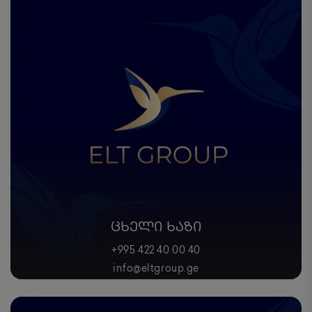
ᲪᲮᲔᲚᲘ ᲮᲐᲖᲘ
+995 422 40 00 40
info@eltgroup.ge