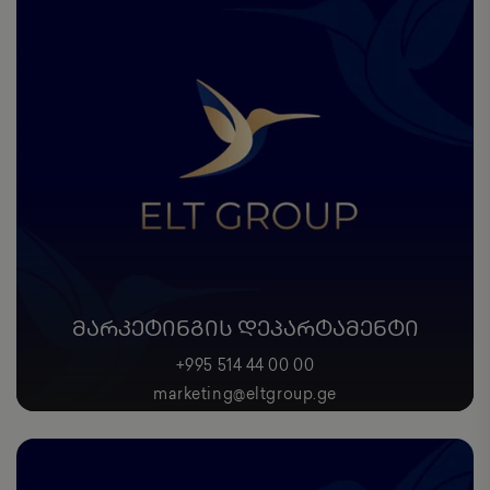
ᲛᲐᲠᲙᲔᲢᲘᲜᲒᲘᲡ ᲓᲔᲞᲐᲠᲢᲐᲛᲔᲜᲢᲘ
+995 514 44 00 00
marketing@eltgroup.ge