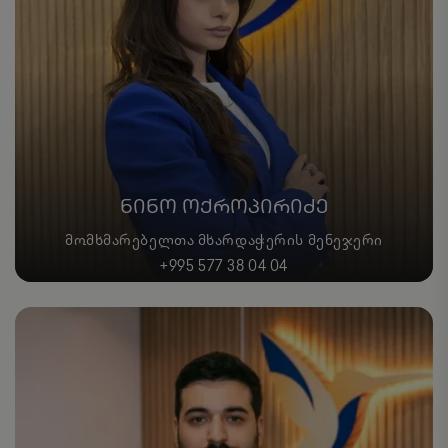
ᲜᲘᲜᲝ ᲝᲥᲠᲝᲞᲘᲠᲘᲫᲔ
ᲛᲝᲛᲮᲛᲐᲠᲔᲑᲔᲚᲗᲐ ᲛᲮᲐᲠᲓᲐᲭᲔᲠᲘᲡ ᲛᲔᲜᲔᲯᲔᲠᲘ
+995 577 38 04 04