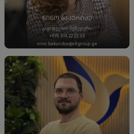
ᲜᲘᲜᲝ ᲑᲐᲙᲣᲠᲘᲫᲔ
ᲒᲐᲧᲘᲓᲕᲔᲑᲘᲡ ᲛᲔᲜᲔᲯᲔᲠᲘ
+995 514 22 22 33
nino.bakuridze@eltgroup.ge