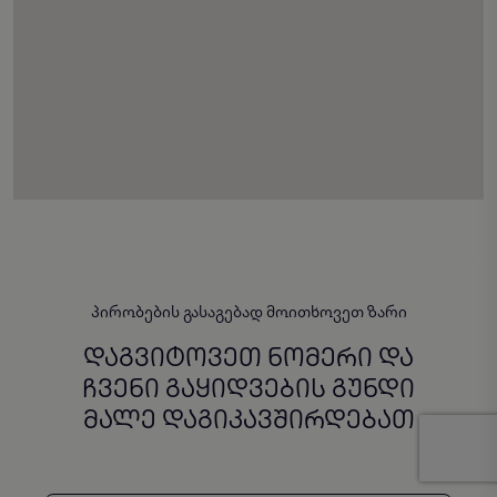
ᲞᲘᲠᲝᲑᲔᲑᲘᲡ ᲒᲐᲡᲐᲒᲔᲑᲐᲓ ᲛᲝᲘᲗᲮᲝᲕᲔᲗ ᲖᲐᲠᲘ
ᲓᲐᲒᲕᲘᲢᲝᲕᲔᲗ ᲜᲝᲛᲔᲠᲘ ᲓᲐ
ᲩᲕᲔᲜᲘ ᲒᲐᲧᲘᲓᲕᲔᲑᲘᲡ ᲒᲣᲜᲓᲘ
ᲛᲐᲚᲔ ᲓᲐᲒᲘᲙᲐᲕᲨᲘᲠᲓᲔᲑᲐᲗ