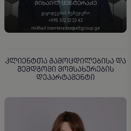
ᲛᲘᲮᲐᲘᲚ ᲪᲔᲜᲢᲔᲠᲐᲫᲔ
ᲒᲐᲧᲘᲓᲕᲔᲑᲘᲡ ᲛᲔᲜᲔᲯᲔᲠᲘ
+995 512 22 22 42
mikhail.tsenteradze@eltgroup.ge
კლიენტთა გამოცდილებისა და
შემდგომი მომსახურების
დეპარტამენტი