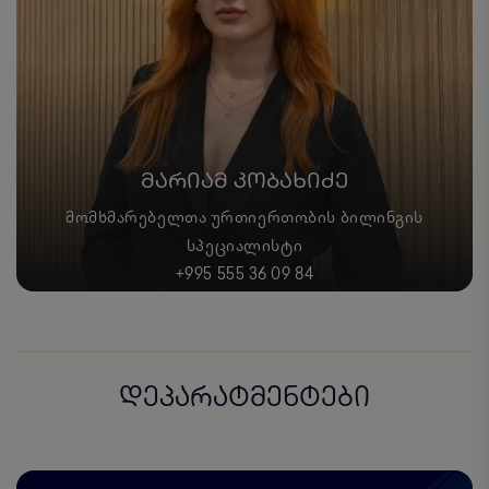
ᲛᲐᲠᲘᲐᲛ ᲙᲝᲑᲐᲮᲘᲫᲔ
ᲛᲝᲛᲮᲛᲐᲠᲔᲑᲔᲚᲗᲐ ᲣᲠᲗᲘᲔᲠᲗᲝᲑᲘᲡ ᲑᲘᲚᲘᲜᲒᲘᲡ
ᲡᲞᲔᲪᲘᲐᲚᲘᲡᲢᲘ
+995 555 36 09 84
დეპარატმენტები