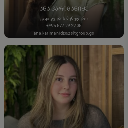
ᲐᲜᲐ ᲙᲐᲠᲘᲛᲐᲜᲘᲫᲔ
ᲒᲐᲧᲘᲓᲕᲔᲑᲘᲡ ᲛᲔᲜᲔᲯᲔᲠᲘ
+995 577 29 29 35
ana.karimanidze@eltgroup.ge