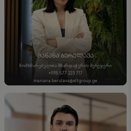
ᲛᲐᲜᲐᲜᲐ ᲑᲔᲠᲣᲚᲐᲕᲐ
ᲛᲝᲛᲮᲛᲐᲠᲔᲑᲔᲚᲗᲐ ᲛᲮᲐᲠᲓᲐᲭᲔᲠᲘᲡ ᲛᲔᲜᲔᲯᲔᲠᲘ
+995 577 223 717
manana.berulava@eltgroup.ge