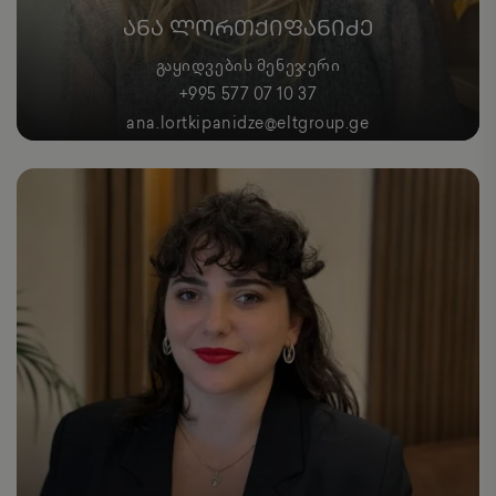
ᲐᲜᲐ ᲚᲝᲠᲗᲥᲘᲤᲐᲜᲘᲫᲔ
ᲒᲐᲧᲘᲓᲕᲔᲑᲘᲡ ᲛᲔᲜᲔᲯᲔᲠᲘ
+995 577 07 10 37
ana.lortkipanidze@eltgroup.ge