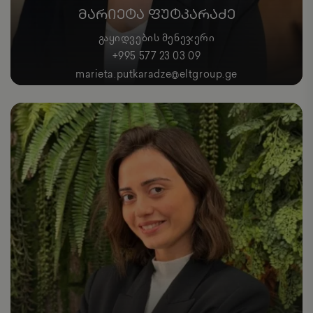
ᲛᲐᲠᲘᲔᲢᲐ ᲤᲣᲢᲙᲐᲠᲐᲫᲔ
ᲒᲐᲧᲘᲓᲕᲔᲑᲘᲡ ᲛᲔᲜᲔᲯᲔᲠᲘ
+995 577 23 03 09
marieta.putkaradze@eltgroup.ge