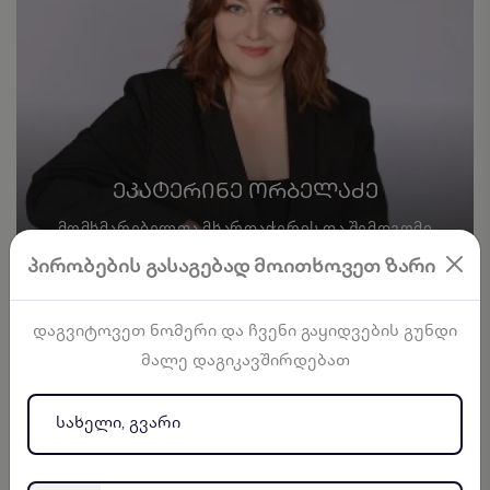
ᲔᲙᲐᲢᲔᲠᲘᲜᲔ ᲝᲠᲑᲔᲚᲐᲫᲔ
ᲛᲝᲛᲮᲛᲐᲠᲔᲑᲔᲚᲗᲐ ᲛᲮᲐᲠᲓᲐᲭᲔᲠᲘᲡ ᲓᲐ ᲨᲔᲛᲓᲒᲝᲛᲘ
ᲛᲝᲛᲡᲐᲮᲣᲠᲔᲑᲘᲡ ᲒᲐᲜᲧᲝᲤᲘᲚᲔᲑᲘᲡ ᲣᲤᲠᲝᲡᲘ
პირობების გასაგებად მოითხოვეთ ზარი
+995 577 00 93 25
ekaterine.orbeladze@eltgroup.ge
დაგვიტოვეთ ნომერი და ჩვენი გაყიდვების გუნდი
მალე დაგიკავშირდებათ