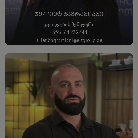
ᲯᲣᲚᲘᲔᲢ ᲑᲐᲒᲠᲐᲛᲘᲐᲜᲘ
ᲒᲐᲧᲘᲓᲕᲔᲑᲘᲡ ᲛᲔᲜᲔᲯᲔᲠᲘ
+995 514 22 22 44
juliet.bagramiani@eltgroup.ge