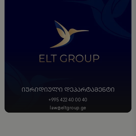
ᲘᲣᲠᲘᲓᲘᲣᲚᲘ ᲓᲔᲞᲐᲠᲢᲐᲛᲔᲜᲢᲘ
+995 422 40 00 40
law@eltgroup.ge