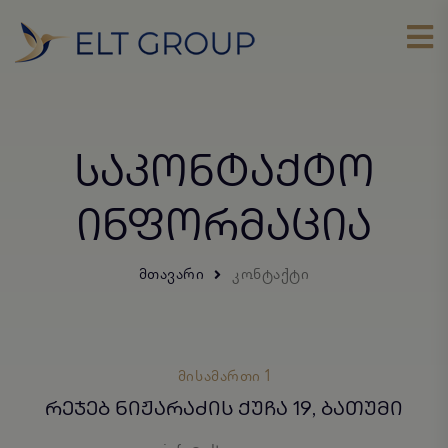
ᲡᲐᲙᲝᲜᲢᲐᲥᲢᲝ
ᲘᲜᲤᲝᲠᲛᲐᲪᲘᲐ
ᲛᲗᲐᲕᲐᲠᲘ
ᲙᲝᲜᲢᲐᲥᲢᲘ
ᲛᲘᲡᲐᲛᲐᲠᲗᲘ 1
ᲠᲔᲯᲔᲑ ᲜᲘᲟᲐᲠᲐᲫᲘᲡ ᲥᲣᲩᲐ 19, ᲑᲐᲗᲣᲛᲘ