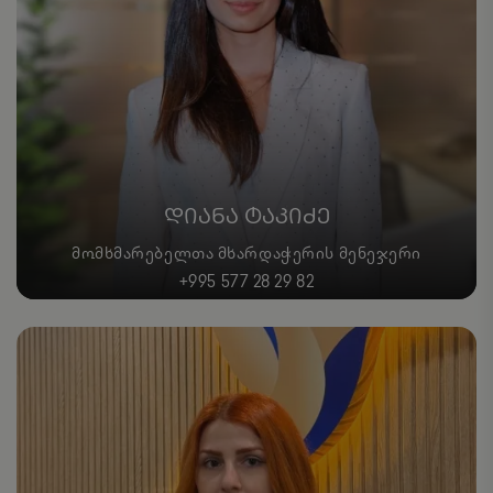
ᲓᲘᲐᲜᲐ ᲢᲐᲙᲘᲫᲔ
ᲛᲝᲛᲮᲛᲐᲠᲔᲑᲔᲚᲗᲐ ᲛᲮᲐᲠᲓᲐᲭᲔᲠᲘᲡ ᲛᲔᲜᲔᲯᲔᲠᲘ
+995 577 28 29 82