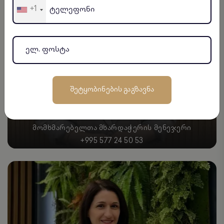
+1
ᲨᲔᲢᲧᲝᲑᲘᲜᲔᲑᲘᲡ ᲒᲐᲒᲖᲐᲕᲜᲐ
ᲛᲐᲠᲘᲐ ᲑᲐᲡᲘᲚᲐᲫᲔ
ᲛᲝᲛᲮᲛᲐᲠᲔᲑᲔᲚᲗᲐ ᲛᲮᲐᲠᲓᲐᲭᲔᲠᲘᲡ ᲛᲔᲜᲔᲯᲔᲠᲘ
+995 577 24 50 53