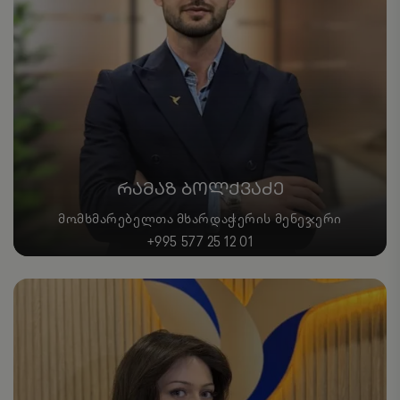
ᲠᲐᲛᲐᲖ ᲑᲝᲚᲥᲕᲐᲫᲔ
ᲛᲝᲛᲮᲛᲐᲠᲔᲑᲔᲚᲗᲐ ᲛᲮᲐᲠᲓᲐᲭᲔᲠᲘᲡ ᲛᲔᲜᲔᲯᲔᲠᲘ
+995 577 25 12 01