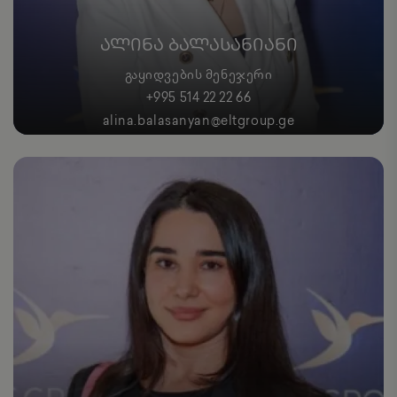
ᲐᲚᲘᲜᲐ ᲑᲐᲚᲐᲡᲐᲜᲘᲐᲜᲘ
ᲒᲐᲧᲘᲓᲕᲔᲑᲘᲡ ᲛᲔᲜᲔᲯᲔᲠᲘ
+995 514 22 22 66
alina.balasanyan@eltgroup.ge