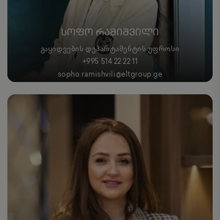
ᲡᲝᲤᲝ ᲠᲐᲛᲘᲨᲕᲘᲚᲘ
ᲒᲐᲧᲘᲓᲕᲔᲑᲘᲡ ᲓᲔᲞᲐᲠᲢᲐᲛᲔᲜᲢᲘᲡ ᲣᲤᲠᲝᲡᲘ
+995 514 22 22 11
sopho.ramishvili@eltgroup.ge