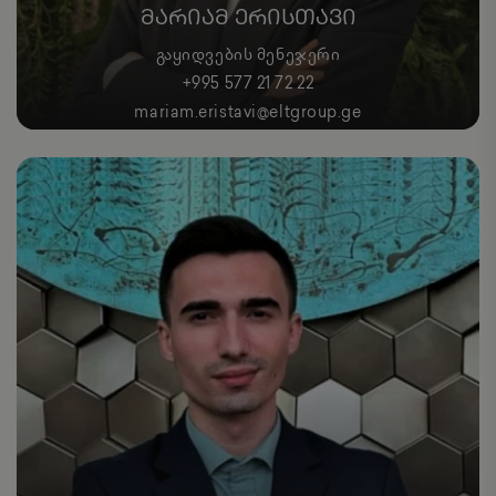
ᲛᲐᲠᲘᲐᲛ ᲔᲠᲘᲡᲗᲐᲕᲘ
ᲒᲐᲧᲘᲓᲕᲔᲑᲘᲡ ᲛᲔᲜᲔᲯᲔᲠᲘ
+995 577 21 72 22
mariam.eristavi@eltgroup.ge