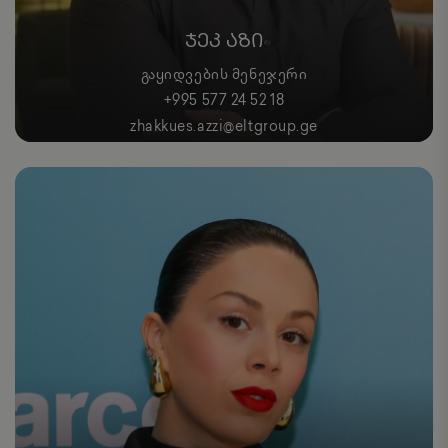
ᲯᲔᲙ ᲐᲖᲘ
ᲒᲐᲧᲘᲓᲕᲔᲑᲘᲡ ᲛᲔᲜᲔᲯᲔᲠᲘ
+995 577 24 52 18
zhakkues.azzi@eltgroup.ge