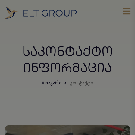
ᲡᲐᲙᲝᲜᲢᲐᲥᲢᲝ
ᲘᲜᲤᲝᲠᲛᲐᲪᲘᲐ
ᲛᲗᲐᲕᲐᲠᲘ
ᲙᲝᲜᲢᲐᲥᲢᲘ