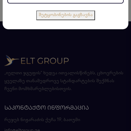
შეტყობინების გაგზავნა
„იელთი ჯგუფის“ ხედვა ითვალისწინებს, ცხოვრების
ყველაზე თანამედროვე სტანდარტების შექმნას
ჩვენი მომხმარებლებისთვის.
ᲡᲐᲙᲝᲜᲢᲐᲥᲢᲝ ᲘᲜᲤᲝᲠᲛᲐᲪᲘᲐ
რეჯებ ნიჟარაძის ქუჩა 19, ბათუმი
info@eltgroup.ge