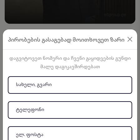
პირობების გასაგებად მოითხოვეთ ზარი
ᲒᲐᲧᲘᲓᲕᲔᲑᲘᲡ ᲛᲔᲜᲔᲯᲔᲠᲘ
ჯეკ აზი
დაგვიტოვეთ ნომერი და ჩვენი გაყიდვების გუნდი
მალე დაგიკავშირდებათ
zhakkues.azzi@eltgroup.ge
+995 577 24 52 18