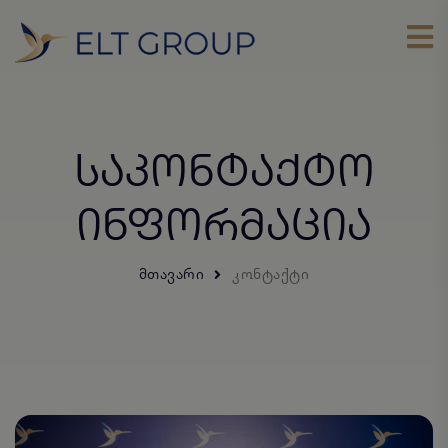
ᲡᲐᲙᲝᲜᲢᲐᲥᲢᲝ
ᲘᲜᲤᲝᲠᲛᲐᲪᲘᲐ
ᲛᲗᲐᲕᲐᲠᲘ
ᲙᲝᲜᲢᲐᲥᲢᲘ