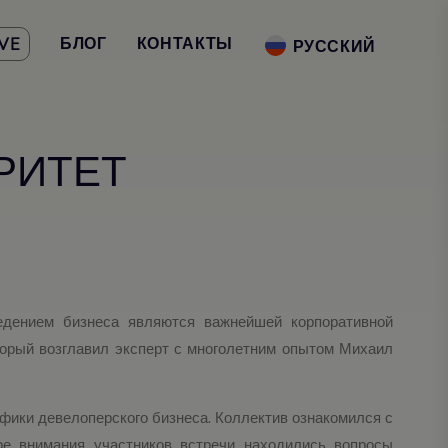
БЛОГ
КОНТАКТЫ
VE
РУССКИЙ
РИТЕТ
едением бизнеса являются важнейшей корпоративной
торый возглавил эксперт с многолетним опытом Михаил
фики девелоперского бизнеса. Коллектив ознакомился с
ре внимания участников встречи находились вопросы