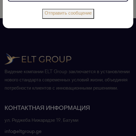
Отправить сообщение
Видение компании ELT Group заключается в установлении
нового стандарта современных условий жизни, объединяя
потребности клиентов с инновационными решениями.
КОНТАКТНАЯ ИНФОРМАЦИЯ
ул. Реджеба Нижарадзе 19, Батуми
info@eltgroup.ge