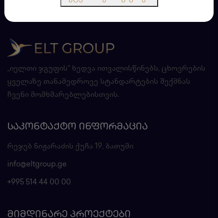
„იელთი ჯგუფის“ ხედვა ითვალისწინებს, ცხოვრების
ყველაზე თანამედროვე სტანდარტების შექმნას
ჩვენი მომხმარებლებისთვის.
ᲡᲐᲙᲝᲜᲢᲐᲥᲢᲝ ᲘᲜᲤᲝᲠᲛᲐᲪᲘᲐ
რეჯებ ნიჟარაძის ქუჩა 19, ბათუმი
info@eltgroup.ge
+995 514 44 00 00
ᲛᲘᲛᲓᲘᲜᲐᲠᲔ ᲞᲠᲝᲔᲥᲢᲔᲑᲘ